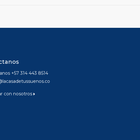
ctanos
nos +57 314 443 8514
@lacasadetussuenos.co
ar con nosotros