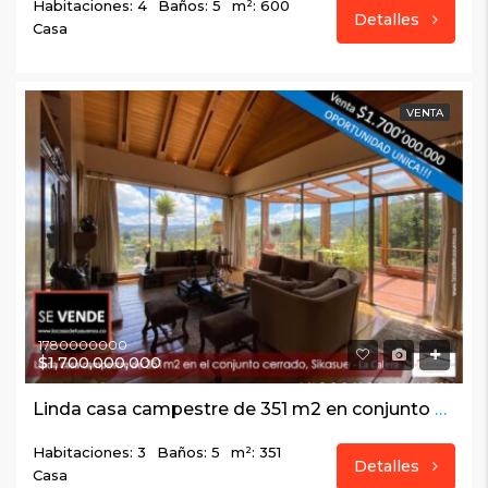
Habitaciones: 4
Baños: 5
m²: 600
Detalles
Casa
VENTA
1780000000
$1,700,000,000
Linda casa campestre de 351 m2 en conjunto cerrado, Sikasue – La Calera
Habitaciones: 3
Baños: 5
m²: 351
Detalles
Casa