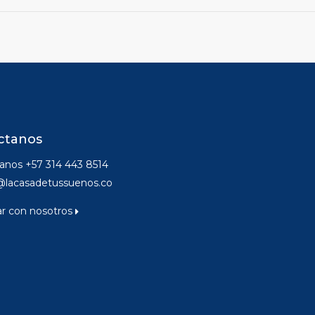
ctanos
nos +57 314 443 8514
@lacasadetussuenos.co
ar con nosotros