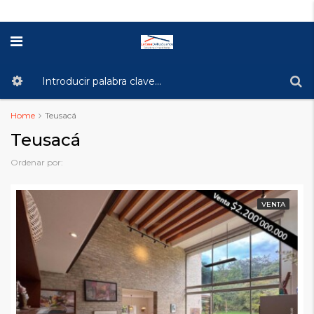
Home
Teusacá
Teusacá
Ordenar por:
VENTA