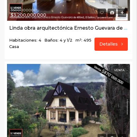
3500000000
$3,200,000,000
Linda obra arquitectónica Ernesto Guevara de 495m2, El Salitre / La Calera Cund.
Habitaciones: 4
Baños: 4 y 1/2
m²: 495
Detalles
Casa
VENTA