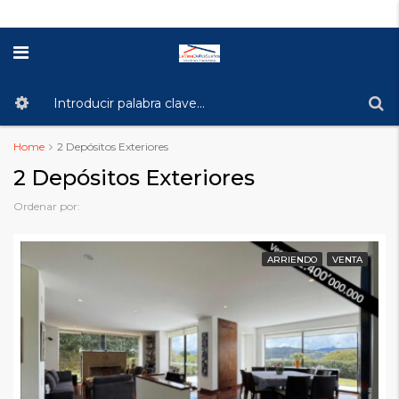
Home
2 Depósitos Exteriores
2 Depósitos Exteriores
Ordenar por:
ARRIENDO
VENTA