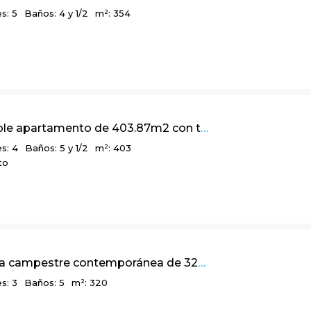
s: 5
Baños: 4 y 1/2
m²: 354
Confortable apartamento de 403.87m2 con terraza y vista a la ciudad, en Chicó Alto
s: 4
Baños: 5 y 1/2
m²: 403
to
Linda casa campestre contemporánea de 320m2 en el sector Bosques de La Calera
s: 3
Baños: 5
m²: 320