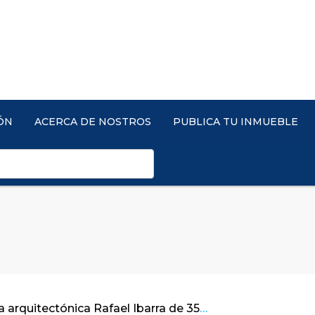
ÓN
ACERCA DE NOSTROS
PUBLICA TU INMUEBLE
Linda obra arquitectónica Rafael Ibarra de 354 m2 en Parque Residencial Teusacá, La Calera