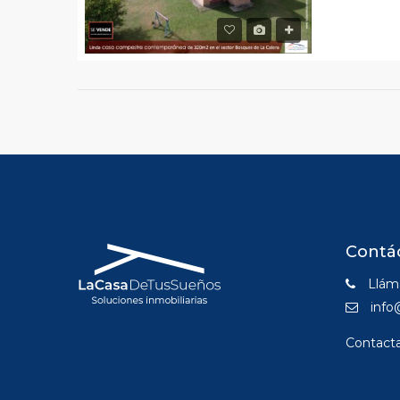
Contá
Lláma
info
Contact