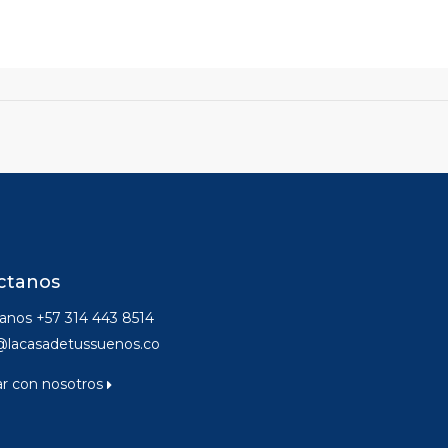
ctanos
nos +57 314 443 8514
@lacasadetussuenos.co
ar con nosotros