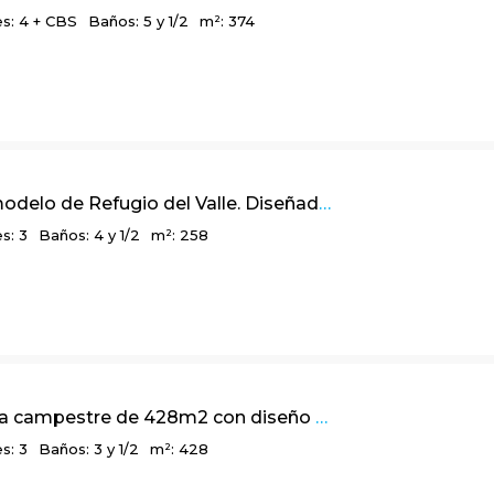
s: 4 + CBS
Baños: 5 y 1/2
m²: 374
La casa modelo de Refugio del Valle. Diseñada para enamorar desde el primer día. La Calera – Sopó
s: 3
Baños: 4 y 1/2
m²: 258
Linda casa campestre de 428m2 con diseño arquitectónico en Rodamonte, vía a La Calera
s: 3
Baños: 3 y 1/2
m²: 428