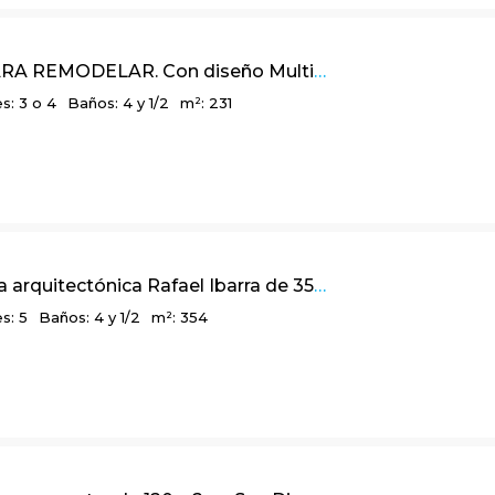
231m2 PARA REMODELAR. Con diseño Multidimensional y balcón panorámico, en Bosques de La Calera
s: 3 o 4
Baños: 4 y 1/2
m²: 231
Linda obra arquitectónica Rafael Ibarra de 354 m2 en Parque Residencial Teusacá, La Calera
s: 5
Baños: 4 y 1/2
m²: 354