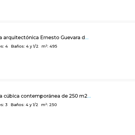
Linda obra arquitectónica Ernesto Guevara de 495m2, El Salitre / La Calera Cund.
s: 4
Baños: 4 y 1/2
m²: 495
Linda casa cúbica contemporánea de 250 m2 en Refugio del Valle, La Calera – Sopó
s: 3
Baños: 4 y 1/2
m²: 250