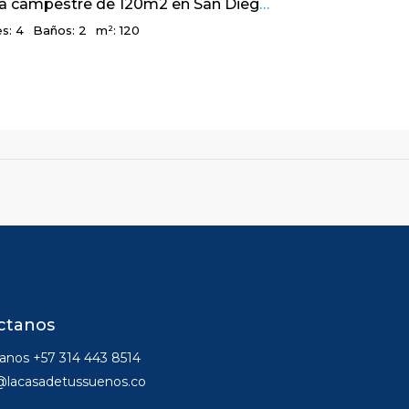
Linda casa campestre de 120m2 en San Diego, El Salitre – La Calera
s: 4
Baños: 2
m²: 120
ctanos
nos +57 314 443 8514
@lacasadetussuenos.co