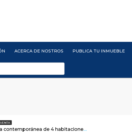
ÓN
ACERCA DE NOSTROS
PUBLICA TU INMUEBLE
VENTA
Linda casa contemporánea de 4 habitaciones en Arboretto. La tranquilidad que tu familia merece.