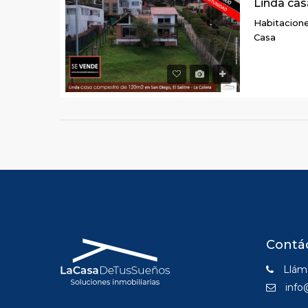
Habitacione
Casa
Contá
Lláma
info