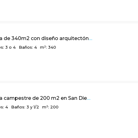
Linda casa de 340m2 con diseño arquitectónico multidimensional, Bosques de La Calera, Cundinamarca
s: 3 o 4
Baños: 4
m²: 340
Linda casa campestre de 200 m2 en San Diego, El Salitre – La Calera
s: 4
Baños: 3 y 1/2
m²: 200