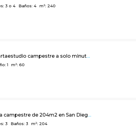
s: 3 o 4
Baños: 4
m²: 240
Lindo apartaestudio campestre a solo minutos de la ciudad, El Salitre, La Calera, Cund.
ño: 1
m²: 60
Linda casa campestre de 204m2 en San Diego, La Calera Cundinamarca
s: 3
Baños: 3
m²: 204