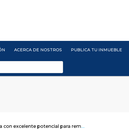
ÓN
ACERCA DE NOSTROS
PUBLICA TU INMUEBLE
Linda casa con excelente potencial para remodelar / Bosques de La Calera – Cund.