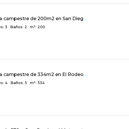
Linda casa campestre de 200m2 en San Diego, El Salitre – La Calera Cundinamarca
s: 3
Baños: 2
m²: 200
Linda casa campestre de 334m2 en El Rodeo, La Calera
s: 4
Baños: 5
m²: 334