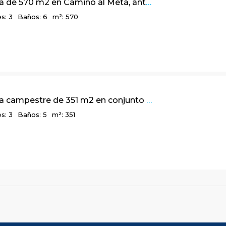
Linda casa de 570 m2 en Camino al Meta, antes del Peaje vía La Calera
s: 3
Baños: 6
m²: 570
Linda casa campestre de 351 m2 en conjunto cerrado, Sikasue – La Calera
s: 3
Baños: 5
m²: 351