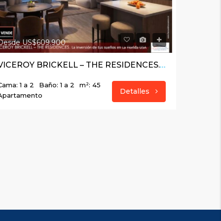
Desde US$609.900
VICEROY BRICKELL – THE RESIDENCES. La inversión de tus sueños en La Florida USA
Cama: 1 a 2
Baño: 1 a 2
m²: 45
Detalles
Apartamento