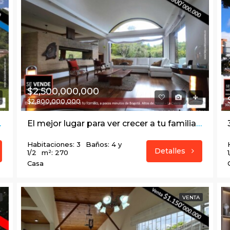
$2,500,000,000
$2,800,000,000
 Calera – Cund.
El mejor lugar para ver crecer a tu familia, a pocos minutos de Bogotá. Altos de Potosí – La Calera
Habitaciones: 3
Baños: 4 y
Detalles
1/2
m²: 270
Casa
VENTA