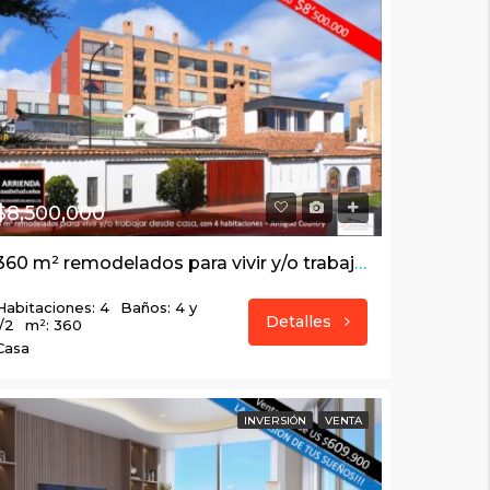
$8,500,000
360 m² remodelados para vivir y/o trabajar desde casa, con 4 habitaciones – Antiguo Country
Habitaciones: 4
Baños: 4 y
Detalles
1/2
m²: 360
Casa
INVERSIÓN
VENTA