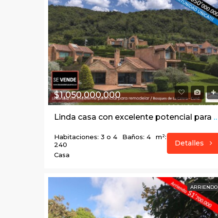
$1,050,000,000
Linda casa con excelente potencial para remodelar / Bosques de La
Habitaciones: 3 o 4
Baños: 4
m²:
Detalles
240
Casa
ARRIENDO