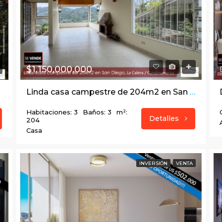
$1,150,000,000
Linda casa campestre de 204m2 en San Diego, La Calera Cundinamarca
Habitaciones: 3
Baños: 3
m²:
Detalles
204
Casa
INVERSIÓN
VENTA