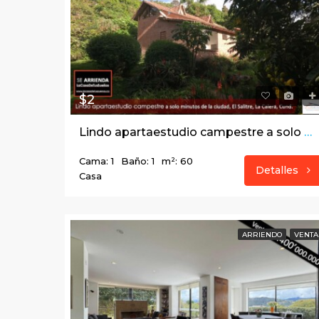
$2
Lindo apartaestudio campestre a solo minutos de la ciudad, El Salitre, La Calera, Cund.
Cama: 1
Baño: 1
m²: 60
Detalles
Casa
ARRIENDO
VENTA