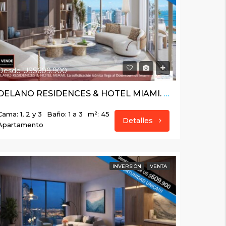
Desde US$609.900
DELANO RESIDENCES & HOTEL MIAMI. La sofisticación icónica llega al Downtown de Miami
Cama: 1, 2 y 3
Baño: 1 a 3
m²: 45
Detalles
Apartamento
INVERSIÓN
VENTA