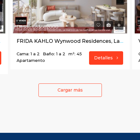
Desde US$502000
a merece.
FRIDA KAHLO Wynwood Residences, La inversión de tus sueños en La Florida USA
Cama: 1 a 2
Baño: 1 a 2
m²: 45
Detalles
Apartamento
Cargar más