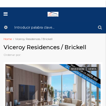
Home
Viceroy Residences / Brickell
Viceroy Residences / Brickell
Ordenar por:
INVERSIÓN
VENTA