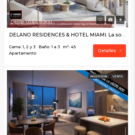
Desde US$609.900
DELANO RESIDENCES & HOTEL MIAMI. La sofisticación icónica llega al Downtown de Miami
Cama: 1, 2 y 3
Baño: 1 a 3
m²: 45
Detalles
Apartamento
INVERSIÓN
VENTA