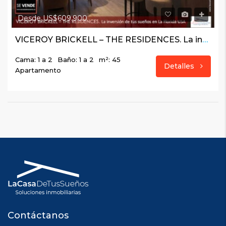
Desde US$609.900
VICEROY BRICKELL – THE RESIDENCES. La inversión de tus sueños en La Florida USA
Cama: 1 a 2
Baño: 1 a 2
m²: 45
Detalles
Apartamento
Contáctanos