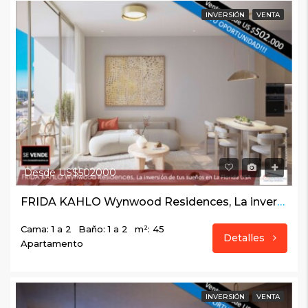
INVERSIÓN
VENTA
Desde US$502000
FRIDA KAHLO Wynwood Residences, La inversión de tus sueños en La Florida USA
Cama: 1 a 2
Baño: 1 a 2
m²: 45
Detalles
Apartamento
INVERSIÓN
VENTA