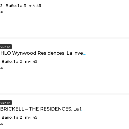
 3
Baño: 1 a 3
m²: 45
to
VENTA
FRIDA KAHLO Wynwood Residences, La inversión de tus sueños en La Florida USA
Baño: 1 a 2
m²: 45
to
VENTA
VICEROY BRICKELL – THE RESIDENCES. La inversión de tus sueños en La Florida USA
Baño: 1 a 2
m²: 45
to