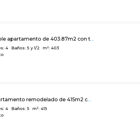
Confortable apartamento de 403.87m2 con terraza y vista a la ciudad, en Chicó Alto
s: 4
Baños: 5 y 1/2
m²: 403
to
Lindo apartamento remodelado de 415m2 con 2 terrazas, en Montereserva
s: 4
Baños: 5
m²: 415
to