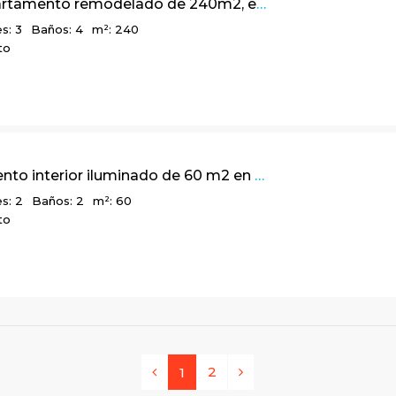
Lindo apartamento remodelado de 240m2, en Santa Bárbara
s: 3
Baños: 4
m²: 240
to
Apartamento interior iluminado de 60 m2 en El Batan
s: 2
Baños: 2
m²: 60
to
2
1