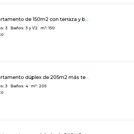
Lindo apartamento de 150m2 con terraza y balcón, en Chicó Navarra
s: 3
Baños: 3 y 1/2
m²: 150
to
Lindo apartamento dúplex de 205m2 más terraza en Bosque de Pinos
s: 3
Baños: 4
m²: 205
to