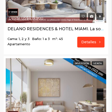
Desde US$609.900
DELANO RESIDENCES & HOTEL MIAMI. La sofisticación icónica llega al Downtown de Miami
Cama: 1, 2 y 3
Baño: 1 a 3
m²: 45
Detalles
Apartamento
INVERSIÓN
VENTA