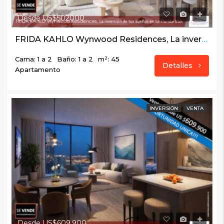
Desde US$502000
FRIDA KAHLO Wynwood Residences, La inversión de tus sueños en La Florida USA
Cama: 1 a 2
Baño: 1 a 2
m²: 45
Detalles
Apartamento
INVERSIÓN
VENTA
Desde US$609.900