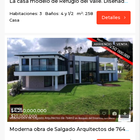
La casa modelo de Refugio del Valle. Diseñada para enamorar desde el primer día. La Calera – Sopó
Habitaciones: 3
Baños: 4 y 1/2
m²: 258
Detalles
Casa
ARRIENDO
VENTA
$4,250,000,000
$20,000,000
Moderna obra de Salgado Arquitectos de 764m2 en Bosques del Encenillo, La Calera