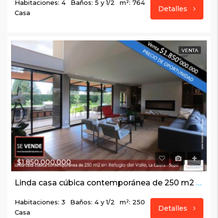
Habitaciones: 4
Baños: 5 y 1/2
m²: 764
Detalles
Casa
VENTA
$1,850,000,000
Linda casa cúbica contemporánea de 250 m2 en Refugio del Valle, La Calera – Sopó
Habitaciones: 3
Baños: 4 y 1/2
m²: 250
Detalles
Casa