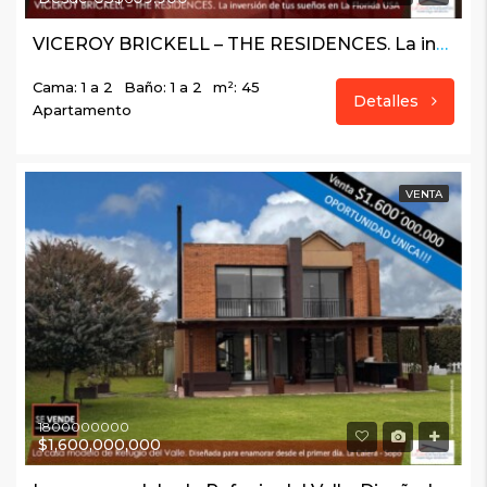
VICEROY BRICKELL – THE RESIDENCES. La inversión de tus sueños en La Florida USA
Cama: 1 a 2
Baño: 1 a 2
m²: 45
Detalles
Apartamento
VENTA
1800000000
$1,600,000,000