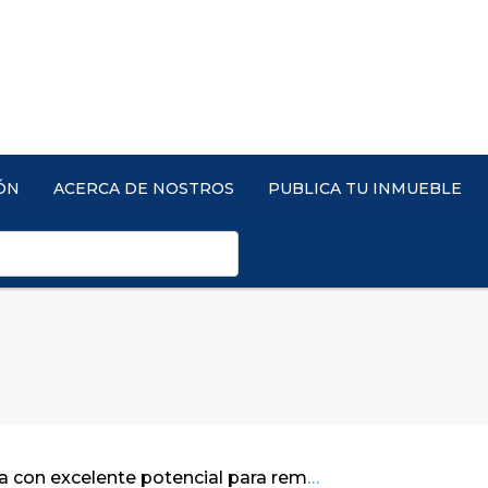
ÓN
ACERCA DE NOSTROS
PUBLICA TU INMUEBLE
Linda casa con excelente potencial para remodelar / Bosques de La Calera – Cund.