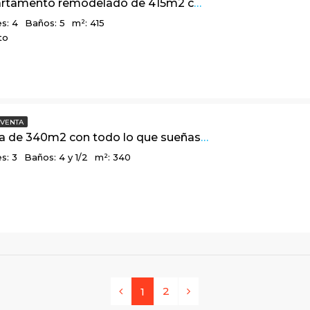
Lindo apartamento remodelado de 415m2 con 2 terrazas, en Montereserva
s: 4
Baños: 5
m²: 415
to
VENTA
Linda casa de 340m2 con todo lo que sueñas, en Arboretto, vía La Calera
s: 3
Baños: 4 y 1/2
m²: 340
2
1