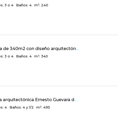
s: 3 o 4
Baños: 4
m²: 240
Linda casa de 340m2 con diseño arquitectónico multidimensional, Bosques de La Calera, Cundinamarca
s: 3 o 4
Baños: 4
m²: 340
Linda obra arquitectónica Ernesto Guevara de 495m2, El Salitre / La Calera Cund.
s: 4
Baños: 4 y 1/2
m²: 495