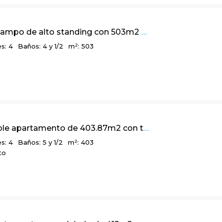
Casa de campo de alto standing con 503m2 y vista a lago, en Reserva de Potosí
s: 4
Baños: 4 y 1/2
m²: 503
Confortable apartamento de 403.87m2 con terraza y vista a la ciudad, en Chicó Alto
s: 4
Baños: 5 y 1/2
m²: 403
to