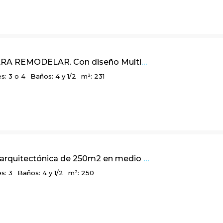
231m2 PARA REMODELAR. Con diseño Multidimensional y balcón panorámico, en Bosques de La Calera
s: 3 o 4
Baños: 4 y 1/2
m²: 231
Una obra arquitectónica de 250m2 en medio de la naturaleza. Niquia, Provenza – Bogotá
s: 3
Baños: 4 y 1/2
m²: 250