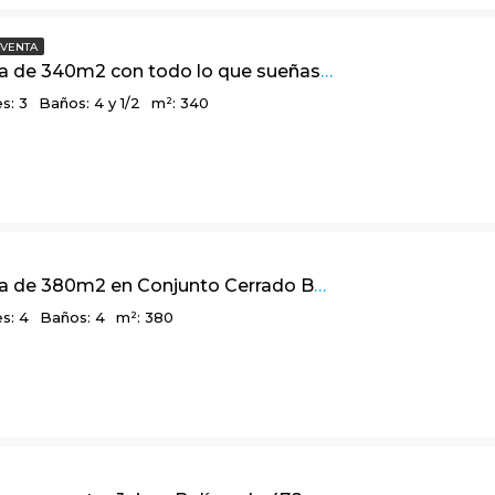
VENTA
Linda casa de 340m2 con todo lo que sueñas, en Arboretto, vía La Calera
s: 3
Baños: 4 y 1/2
m²: 340
Linda casa de 380m2 en Conjunto Cerrado Bosques de La Calera-Cund
s: 4
Baños: 4
m²: 380