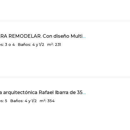
231m2 PARA REMODELAR. Con diseño Multidimensional y balcón panorámico, en Bosques de La Calera
s: 3 o 4
Baños: 4 y 1/2
m²: 231
Linda obra arquitectónica Rafael Ibarra de 354 m2 en Parque Residencial Teusacá, La Calera
s: 5
Baños: 4 y 1/2
m²: 354