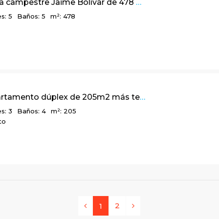
Linda casa campestre Jaime Bolívar de 478 m2 en El Hato – La Calera
s: 5
Baños: 5
m²: 478
Lindo apartamento dúplex de 205m2 más terraza en Bosque de Pinos
s: 3
Baños: 4
m²: 205
to
2
1