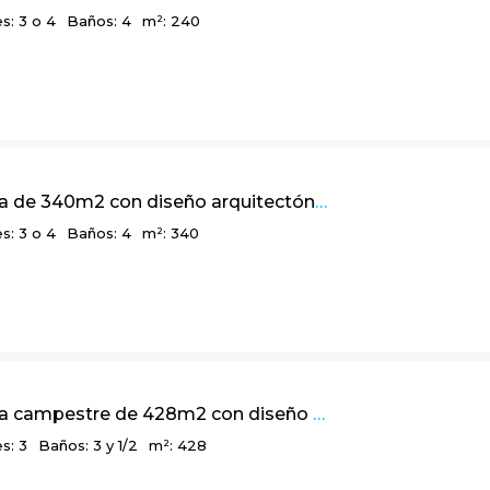
s: 3 o 4
Baños: 4
m²: 240
Linda casa de 340m2 con diseño arquitectónico multidimensional, Bosques de La Calera, Cundinamarca
s: 3 o 4
Baños: 4
m²: 340
Linda casa campestre de 428m2 con diseño arquitectónico en Rodamonte, vía a La Calera
s: 3
Baños: 3 y 1/2
m²: 428