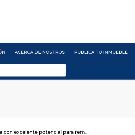
ÓN
ACERCA DE NOSTROS
PUBLICA TU INMUEBLE
Linda casa con excelente potencial para remodelar / Bosques de La Calera – Cund.