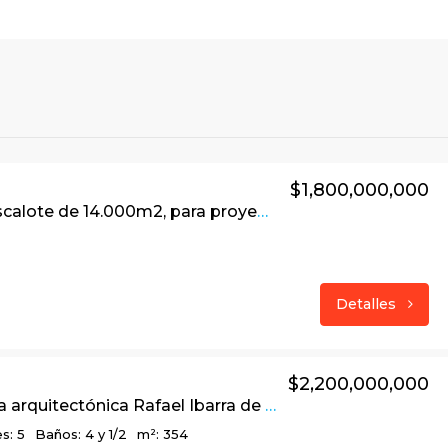
$1,800,000,000
Super Cascalote de 14.000m2, para proyecto urbanístico en San Diego, La Calera – Cund.
Detalles
$2,200,000,000
Linda obra arquitectónica Rafael Ibarra de 354 m2 en Parque Residencial Teusacá, La Calera
s: 5
Baños: 4 y 1/2
m²: 354