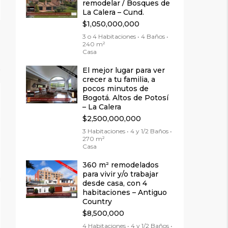
remodelar / Bosques de
La Calera – Cund.
$1,050,000,000
3 o 4 Habitaciones • 4 Baños •
240 m²
Casa
El mejor lugar para ver
crecer a tu familia, a
pocos minutos de
Bogotá. Altos de Potosí
– La Calera
$2,500,000,000
3 Habitaciones • 4 y 1/2 Baños •
270 m²
Casa
360 m² remodelados
para vivir y/o trabajar
desde casa, con 4
habitaciones – Antiguo
Country
$8,500,000
4 Habitaciones • 4 y 1/2 Baños •