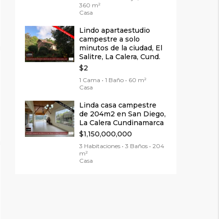
360 m²
Casa
Lindo apartaestudio
campestre a solo
minutos de la ciudad, El
Salitre, La Calera, Cund.
$2
1 Cama • 1 Baño • 60 m²
Casa
Linda casa campestre
de 204m2 en San Diego,
La Calera Cundinamarca
$1,150,000,000
3 Habitaciones • 3 Baños • 204
m²
Casa