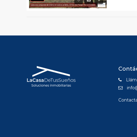
Contá
Lláma
info
Contact