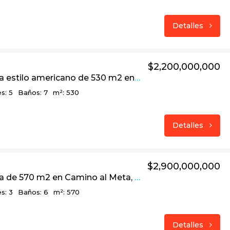
Detalles
$2,200,000,000
Linda casa estilo americano de 530 m2 en conjunto Rincón de Teusacá, La Calera
s: 5
Baños: 7
m²: 530
Detalles
$2,900,000,000
Linda casa de 570 m2 en Camino al Meta, antes del Peaje vía La Calera
s: 3
Baños: 6
m²: 570
Detalles