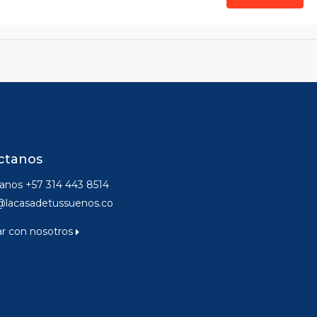
ctanos
nos +57 314 443 8514
@lacasadetussuenos.co
ar con nosotros