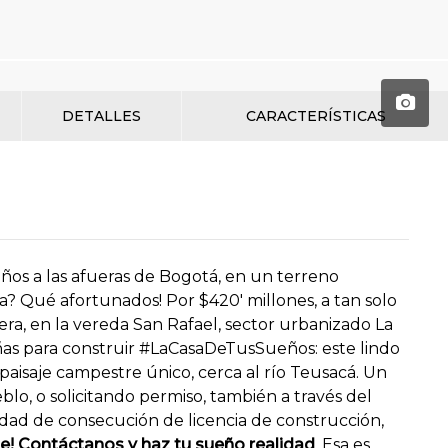
DETALLES
CARACTERÍSTICAS
os a las afueras de Bogotá, en un terreno
ta? Qué afortunados! Por $420′ millones, a tan solo
era, en la vereda San Rafael, sector urbanizado La
as para construir #LaCasaDeTusSueños: este lindo
 paisaje campestre único, cerca al río Teusacá. Un
lo, o solicitando permiso, también a través del
idad de consecución de licencia de construcción,
e! Contáctanos y haz tu sueño realidad
. Esa es