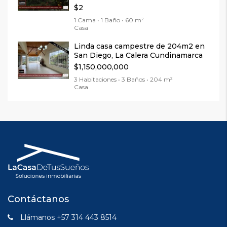
$2
1 Cama • 1 Baño • 60 m²
Casa
Linda casa campestre de 204m2 en
San Diego, La Calera Cundinamarca
$1,150,000,000
3 Habitaciones • 3 Baños • 204 m²
Casa
Contáctanos
Llámanos +57 314 443 8514