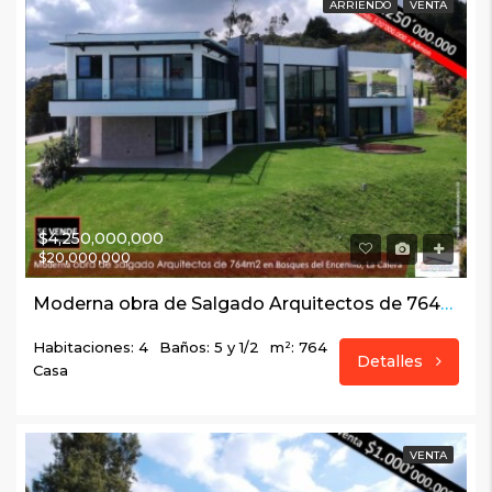
ARRIENDO
VENTA
$4,250,000,000
$20,000,000
Moderna obra de Salgado Arquitectos de 764m2 en Bosques del Encenillo, La Calera
Habitaciones: 4
Baños: 5 y 1/2
m²: 764
Detalles
Casa
VENTA