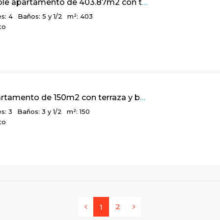
Confortable apartamento de 403.87m2 con terraza y vista a la ciudad, en Chicó Alto
s: 4
Baños: 5 y 1/2
m²: 403
to
Lindo apartamento de 150m2 con terraza y balcón, en Chicó Navarra
s: 3
Baños: 3 y 1/2
m²: 150
to
2
1