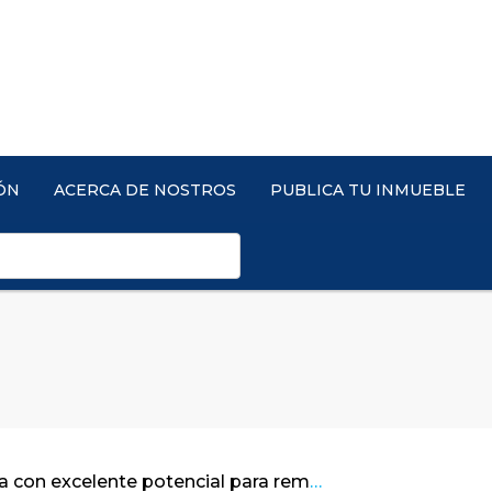
ÓN
ACERCA DE NOSTROS
PUBLICA TU INMUEBLE
Linda casa con excelente potencial para remodelar / Bosques de La Calera – Cund.