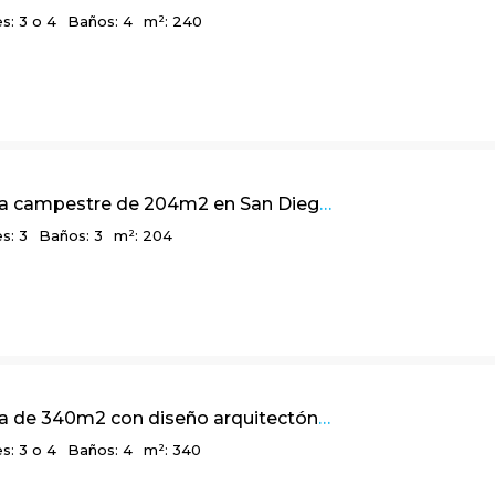
s: 3 o 4
Baños: 4
m²: 240
Linda casa campestre de 204m2 en San Diego, La Calera Cundinamarca
s: 3
Baños: 3
m²: 204
Linda casa de 340m2 con diseño arquitectónico multidimensional, Bosques de La Calera, Cundinamarca
s: 3 o 4
Baños: 4
m²: 340