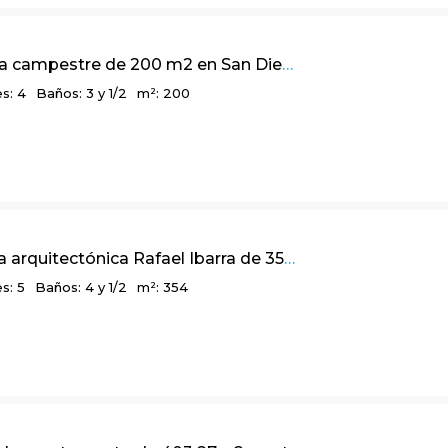
Linda casa campestre de 200 m2 en San Diego, El Salitre – La Calera
s: 4
Baños: 3 y 1/2
m²: 200
Linda obra arquitectónica Rafael Ibarra de 354 m2 en Parque Residencial Teusacá, La Calera
s: 5
Baños: 4 y 1/2
m²: 354