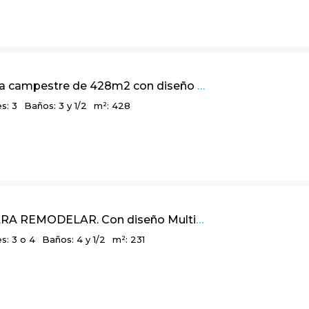
Linda casa campestre de 428m2 con diseño arquitectónico en Rodamonte, vía a La Calera
s: 3
Baños: 3 y 1/2
m²: 428
231m2 PARA REMODELAR. Con diseño Multidimensional y balcón panorámico, en Bosques de La Calera
s: 3 o 4
Baños: 4 y 1/2
m²: 231