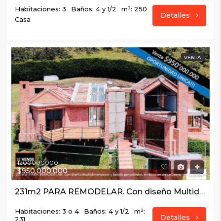
Habitaciones: 3
Baños: 4 y 1/2
m²: 250
Detalles
Casa
VENTA
1200000000
$950,000,000
231m2 PARA REMODELAR. Con diseño Multidimensional y balcón panorámico, en Bosques de La Calera
Habitaciones: 3 o 4
Baños: 4 y 1/2
m²:
Detalles
231