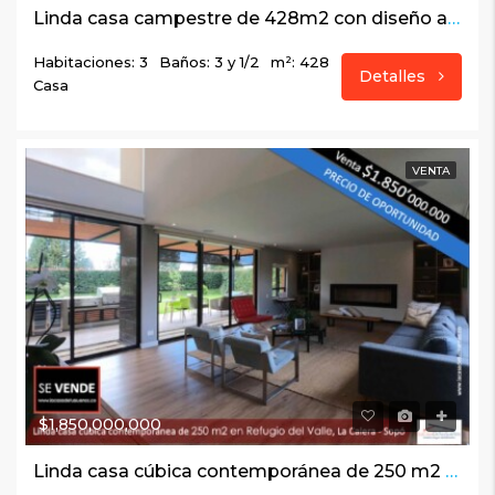
Linda casa campestre de 428m2 con diseño arquitectónico en Rodamonte, vía a La Calera
Habitaciones: 3
Baños: 3 y 1/2
m²: 428
Detalles
Casa
VENTA
$1,850,000,000
Linda casa cúbica contemporánea de 250 m2 en Refugio del Valle, La Calera – Sopó