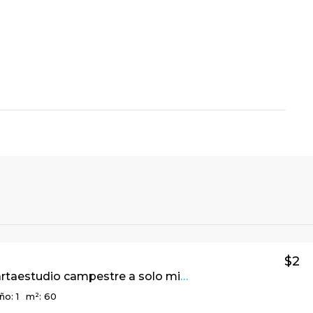
$2
Lindo apartaestudio campestre a solo minutos de la ciudad, El Salitre, La Calera, Cund.
ño: 1
m²: 60