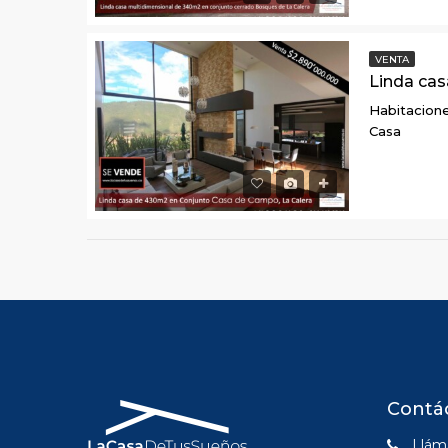
VENTA
Habitacione
Casa
Contá
Lláma