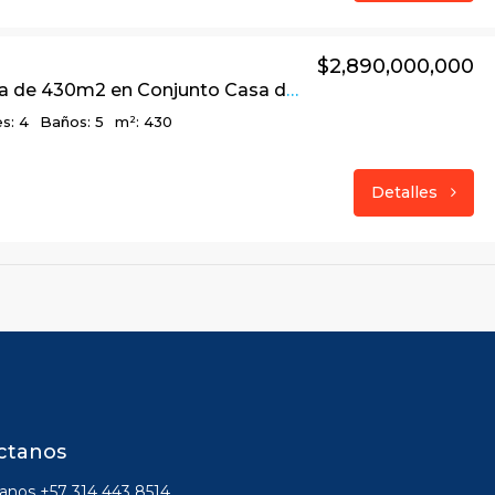
$2,890,000,000
Linda casa de 430m2 en Conjunto Casa de Campo, La Calera
s: 4
Baños: 5
m²: 430
Detalles
ctanos
nos +57 314 443 8514