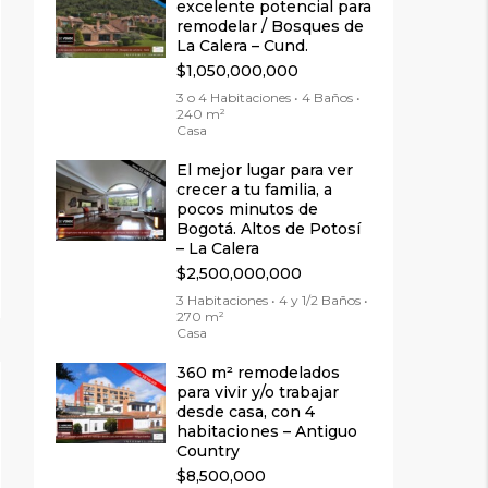
excelente potencial para
remodelar / Bosques de
La Calera – Cund.
$1,050,000,000
3 o 4 Habitaciones • 4 Baños •
240 m²
Casa
El mejor lugar para ver
crecer a tu familia, a
pocos minutos de
Bogotá. Altos de Potosí
– La Calera
$2,500,000,000
3 Habitaciones • 4 y 1/2 Baños •
270 m²
Casa
360 m² remodelados
para vivir y/o trabajar
desde casa, con 4
habitaciones – Antiguo
Country
$8,500,000