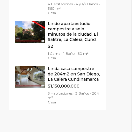
4 Habitaciones • 4 y 1/2 Baños •
360 m²
Casa
Lindo apartaestudio
campestre a solo
minutos de la ciudad, El
Salitre, La Calera, Cund.
$2
1 Cama • 1 Baño • 60 m²
Casa
Linda casa campestre
de 204m2 en San Diego,
La Calera Cundinamarca
$1,150,000,000
3 Habitaciones • 3 Baños • 204
m²
Casa