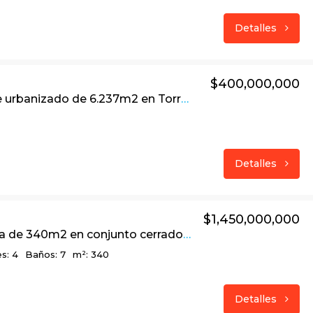
Detalles
$400,000,000
Lindo lote urbanizado de 6.237m2 en Torrecillas / El Salitre – La Calera
Detalles
$1,450,000,000
Linda casa de 340m2 en conjunto cerrado Bosques de La Calera
s: 4
Baños: 7
m²: 340
Detalles