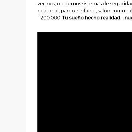
vecinos, modernos sistemas de seguridad
peatonal, parque infantil, salón comunal,
´200.000
Tu sueño hecho realidad… nue