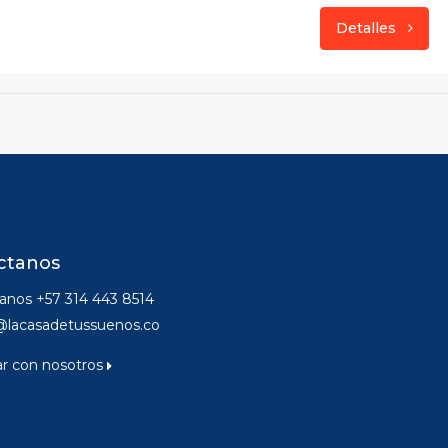
Detalles
ctanos
nos +57 314 443 8514
@lacasadetussuenos.co
ar con nosotros