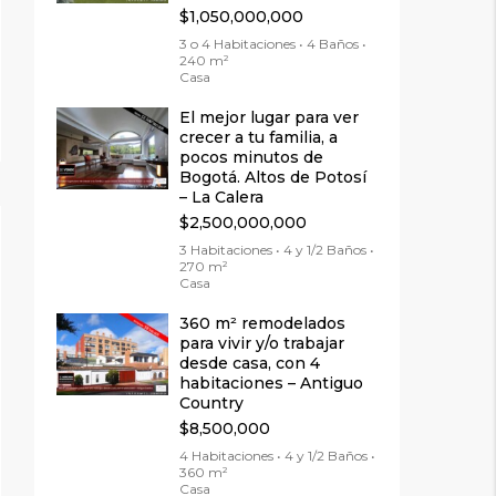
$1,050,000,000
3 o 4 Habitaciones • 4 Baños •
240 m²
Casa
El mejor lugar para ver
crecer a tu familia, a
pocos minutos de
Bogotá. Altos de Potosí
– La Calera
$2,500,000,000
3 Habitaciones • 4 y 1/2 Baños •
270 m²
Casa
360 m² remodelados
para vivir y/o trabajar
desde casa, con 4
habitaciones – Antiguo
Country
$8,500,000
4 Habitaciones • 4 y 1/2 Baños •
360 m²
Casa