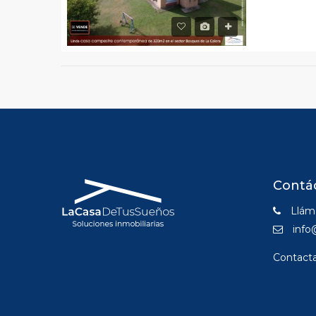
Contá
Lláma
info
Contact