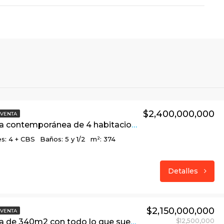
$2,400,000,000
VENTA
Linda casa contemporánea de 4 habitaciones en Arboretto. La tranquilidad que tu familia merece.
s: 4 + CBS
Baños: 5 y 1/2
m²: 374
Detalles
$2,150,000,000
VENTA
Linda casa de 340m2 con todo lo que sueñas, en Arboretto, vía La Calera
$12,500,000