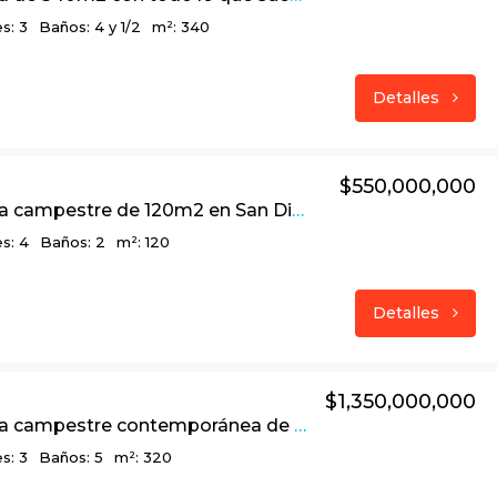
s: 3
Baños: 4 y 1/2
m²: 340
Detalles
$550,000,000
Linda casa campestre de 120m2 en San Diego, El Salitre – La Calera
s: 4
Baños: 2
m²: 120
Detalles
$1,350,000,000
Linda casa campestre contemporánea de 320m2 en el sector Bosques de La Calera
s: 3
Baños: 5
m²: 320